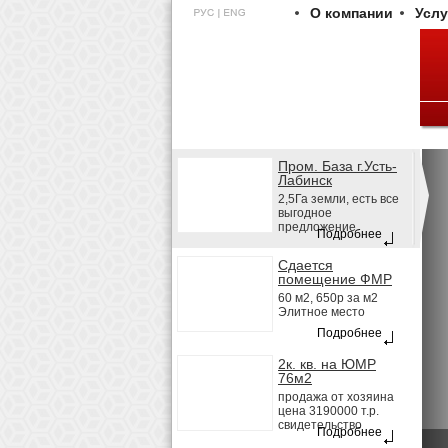
О компании
Услу
Пром. База г.Усть-
Лабинск
2,5Га земли, есть все
выгодное
предложение
Подробнее
Сдается
помещение ФМР
60 м2, 650р за м2
Элитное место
Подробнее
2к. кв. на ЮМР
76м2
продажа от хозяина
цена 3190000 т.р.
свидетельство
Подробнее